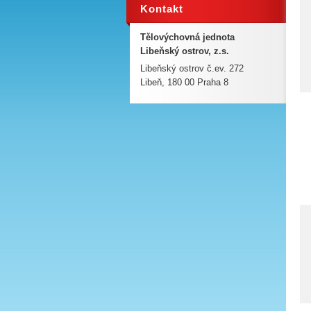
Kontakt
Tělovýchovná jednota
Libeňský ostrov, z.s.
Libeňský ostrov č.ev. 272
Libeň, 180 00 Praha 8