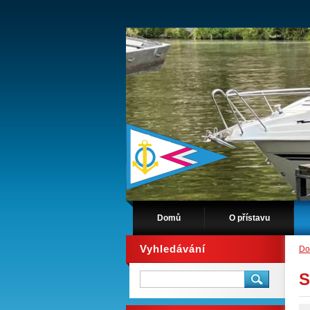
Domů
O přístavu
Vyhledávání
D
S