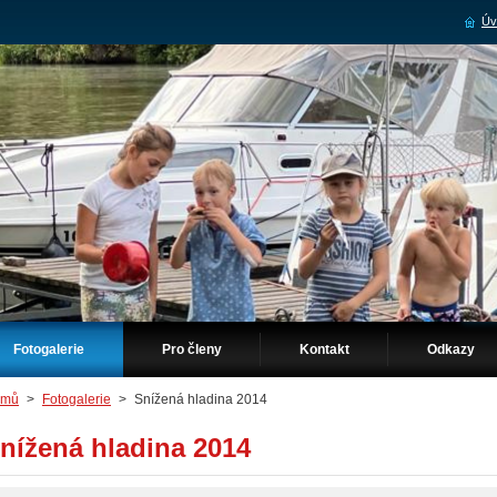
Úv
Fotogalerie
Pro členy
Kontakt
Odkazy
omů
>
Fotogalerie
>
Snížená hladina 2014
nížená hladina 2014