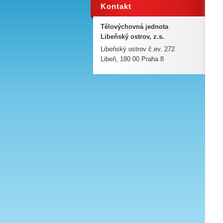
Kontakt
Tělovýchovná jednota
Libeňský ostrov, z.s.
Libeňský ostrov č.ev. 272
Libeň, 180 00 Praha 8