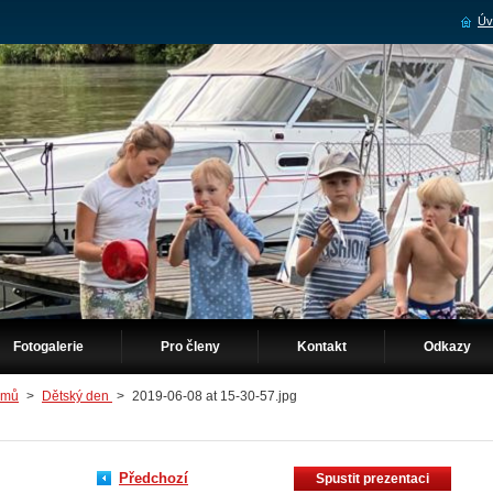
Úv
Fotogalerie
Pro členy
Kontakt
Odkazy
omů
>
Dětský den
>
2019-06-08 at 15-30-57.jpg
Předchozí
Spustit prezentaci