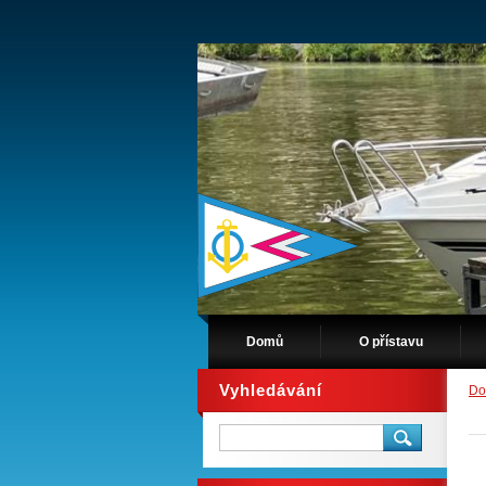
Domů
O přístavu
Vyhledávání
D